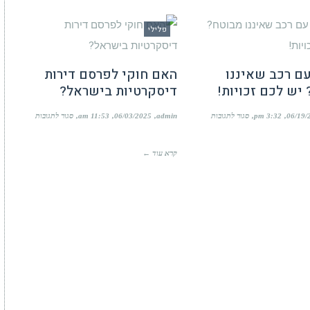
לשוכרים
תאונת
עבודה!?
פלילי
ם רכב שאיננו
האם חוקי לפרסם דירות
יש לכם זכויות!
דיסקרטיות בישראל?
על
על
06/19/
3:32 pm
סגור לתגובות
admin
06/03/2025
11:53 am
סגור לתגובות
תאונה
האם
עם
חוקי
רכב
לפרסם
קרא עוד ←
שאיננו
דירות
מבוטח?
דיסקרטיות
יש
בישראל?
לכם
זכויות!