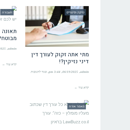
תביעות
נזיקין
נזיקין ופיצויים
תעבורה
בישראל
תאונה ע
מבוטח? 
2025
admin
מתי אתה זקוק לעורך דין
דיני נזיקין?!
קרא עוד ←
על
admin
06/19/2025
3:44 pm
סגור לתגובות
מתי
אתה
זקוק
קרא עוד ←
לעורך
דין
דיני
נזיקין?!
מאמר אורח