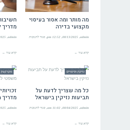
מה מותר ומה אסור בעיסוי
חשיבות 
מקצועי בדירה
מדריך 
על
admin
08/13/2025
12:52 pm
סגור לתגובות
admin
2025
מה
מותר
ומה
קרא עוד ←
קרא עוד ←
אסור
בעיסוי
מקצועי
בדירה
נזיקין ופיצויים
מקרקעין ו
כל מה שצריך לדעת על
זכויותי
תביעות נזיקין בישראל
מדריך 
על
admin
08/04/2025
11:02 am
סגור לתגובות
admin
2025
כל
מה
שצריך
קרא עוד ←
קרא עוד ←
לדעת
על