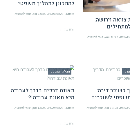
להתכונן לתהליך משפטי
על
admin
08/04/2025
11:05 am
סגור לתגובות
צוואה וירושה:
גירושין
בישראל:
למתחילים
כיצד
קרא עוד ←
להתכונן
לתהליך
על
08/04/
11:11 am
סגור לתגובות
משפטי
חשיבות
צוואה
וירושה:
מדריך
למתחילים
נדלן
הבלוג המשפטי
ך כשוכר דירה:
תאונת דרכים בדרך לעבודה
משפטי לשוכרים
היא תאונת עבודה!?
על
על
08/04/
10:56 am
סגור לתגובות
admin
06/29/2025
12:25 pm
סגור לתגובות
זכויותיך
תאונת
כשוכר
דרכים
דירה:
בדרך
קרא עוד ←
מדריך
לעבודה
משפטי
היא