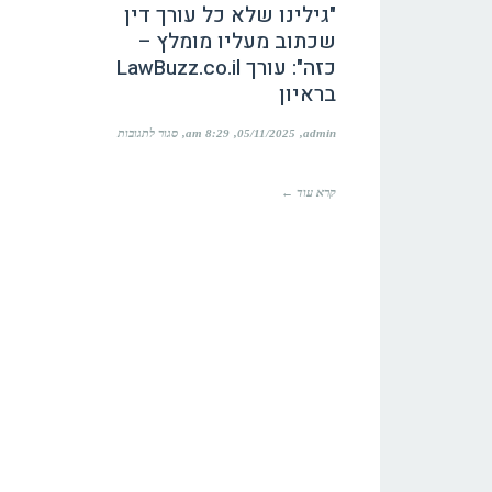
"גילינו שלא כל עורך דין
שכתוב מעליו מומלץ –
כזה": עורך LawBuzz.co.il
בראיון
על
admin
05/11/2025
8:29 am
סגור לתגובות
"גילינו
שלא
כל
קרא עוד ←
עורך
דין
שכתוב
מעליו
מומלץ
–
כזה":
עורך
LawBuzz.co.il
בראיון