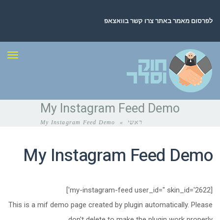
לפרסום מאמר באתר צרו קשר בוואצאפ
תפר
My Instagram Feed Demo
ראשי
»
My Instagram Feed Demo
My Instagram Feed Demo
[my-instagram-feed user_id=" skin_id='2622']
This is a mif demo page created by plugin automatically. Please
don't delete to make the plugin work properly.