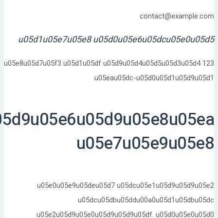
contact@example.
u05d1u05e7u05e8 u05d0u05e6u05dcu05e0u0
u05e8u05d7u05f3 u05d1u05df u05d9u05d4u05d5u05d3u05d4
u05eau05dc-u05d0u05d1u05d9u
u05d9u05e6u05d9u05e8u05
u05e7u05e9u05
u05e0u05e9u05deu05d7 u05dcu05e1u05d9u05d9u
u05dcu05dbu05ddu00a0u05d1u05dbu0
u05e2u05d9u05e0u05d9u05d9u05df. u05d0u05e0u