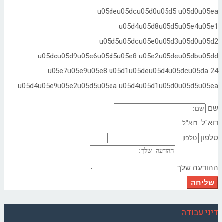
u05deu05dcu05d0u05d5 u05d0u
u05d4u05d8u05d5u05e4u0
u05d5u05dcu05e0u05d3u05d0u0
u05dcu05d9u05e6u05d5u05e8 u05e2u05deu05dbu
u05e7u05e9u05e8 u05d1u05deu05d4u05dcu05d
u05d4u05e9u05e2u05d5u05ea u05d4u05d1u05d0u05d5u0
ד
ט
ההודעה 
שלי
דיני ע