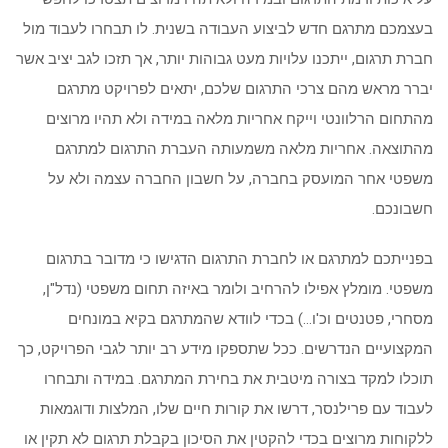
בעצמכם מתרגם חדש לביצוע העבודה בשנית. לו תבחרו לעבוד מול
חברת תרגום, ייתכנו עלויות מעט גבוהות יותר, אך תזכו לגב יציב אשר
יברר מראש מהם צרכי התרגום שלכם, יתאים לפרויקט מתרגם
מהתחום הרלוונטי וייקח אחריות מלאה במידה ולא תהיו מרוצים
מהתוצאה. אחריות מלאה משמעותה העברת התרגום למתרגם
משפטי אחר המועסק בחברה, על חשבון החברה עצמה ולא על
חשבונכם.
בפנייתכם למתרגם או לחברת התרגום הדגישו כי מדובר בתרגום
משפטי. מומלץ אפילו להרחיב ולומר באיזה תחום משפטי (נדל"ן,
מסחרי, פטנטים וכ'ו…) בכדי לוודא שהמתרגם בקיא במונחים
המקצועיים הנדרשים. ככל שתספקו מידע רב יותר לגבי הפרויקט, כך
תוכלו למקד בצורה מיטבית את בחירת המתרגם. במידה ותבחרו
לעבוד עם פרילנסר, דרשו את קורות חיים שלו, המלצות ודוגמאות
ללקוחות מרוצים בכדי להקטין את הסיכון בקבלת תרגום לא תקין או