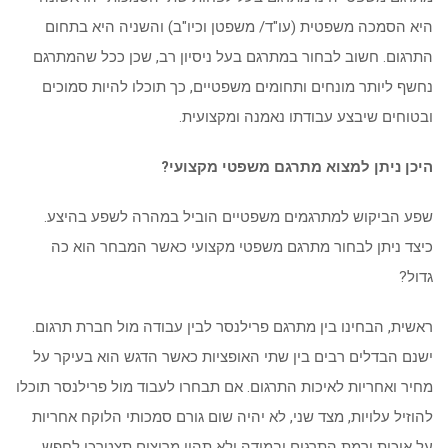
היא הסמכה משפטית (עו"ד/ משפטן וכיו"ב) והשניה היא בתחום
התרגום. חשוב לבחור במתרגם בעל ניסיון רב, שכן ככל שהמתרגם
נחשף ליותר מונחים ותחומים משפטיים, כך תוכלו להיות סמוכים
ובטוחים שיבצע עבודתו נאמנה ומקצועית.
היכן ניתן למצוא מתרגם משפטי מקצועי?
שפע הביקוש למתרגמים משפטיים הוביל במהרה לשפע בהיצע.
כיצד ניתן לבחור מתרגם משפטי מקצועי כאשר המבחר הוא כה
גדול?
ראשית, הבחינו בין מתרגם פרילנסר לבין עבודה מול חברת תרגום.
ישנם הבדלים רבים בין שתי האופציות כאשר הדגש הוא בעיקר על
מחיר ואחריות לאיכות התרגום. אם תבחרו לעבוד מול פרילנסר תוכלו
להוזיל עלויות, מצד שני, לא יהיה שום גורם סמכותי הלוקח אחריות
על איכות ורמת התרגום ובמידה ולא תהיו מרוצים תצטרכו לחפש