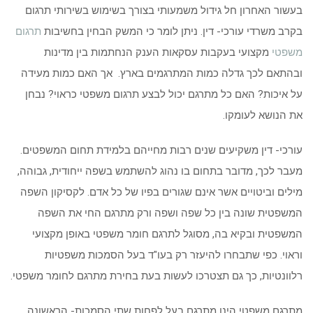
בעשור האחרון חל גידול משמעותי בצורך בשימוש בשירותי תרגום
בקרב משרדי עורכי- דין. ניתן לומר כי המשק הבחין בחשיבות
תרגום
משפטי
מקצועי בעקבות עסקאות הענק הנחתמות בין מדינות
ובהתאם לכך גדלה כמות המתרגמים בארץ. אך האם כמות מעידה
על איכות? האם כל מתרגם יכול לבצע תרגום משפטי כראוי? נבחן
את הנושא לעומקו.
עורכי- דין משקיעים שנים רבות מחייהם בלמידת תחום המשפטים.
מעבר לכך, מדובר בתחום בו נהוג להשתמש בשפה ייחודית, גבוהה,
מילים וביטויים אשר אינם שגורים בפיו של כל אדם. לקסיקון השפה
המשפטית שונה בין כל שפה ושפה ורק מתרגם החי את השפה
המשפטית ובקיא בה, מסוגל לתרגם חומר משפטי באופן מקצועי
וראוי. כפי שתבחרו להיעזר רק בעו"ד בעל הסמכות משפטיות
רלוונטיות, כך גם תצטרכו לעשות בעת בחירת מתרגם לחומר משפטי.
מתרגם משפטי הינו מתרגם בעל לפחות שתי הסמכות- הראשונה