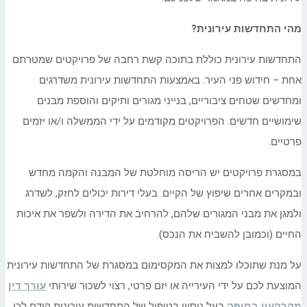
מהי התחדשות עירונית?
התחדשות עירונית כוללת בתוכה קשת רחבה של פרויקטים שמטרתם
אחת – חידוש פני העיר. באמצעות התחדשות עירונית משדרגים
ומחדשים שטחים ציבוריים, בנייני מגורים ותיקים והוספת מבנים
שימושיים חדשים. הפרויקטים מקודמים על ידי הממשלה ו/או יזמים
פרטיים.
במסגרת פרויקטים יש הריסה מוחלטת של המבנה והקמה מחדש
ובמקרים אחרים שיפוץ של הקיים. בעלי דירות יכולים לחזק, לשדרג
ולמגן את מבני המגורים שלהם, להרחיב את הדירה ולשפר את איכות
החיים (וכמובן להשביח את הנכס).
על מנת שתוכלו למצות את המקסימום במסגרת של התחדשות עירונית
המוצעת לכם על ידי העירייה או יזם פרטי, רצוי לשכור שירותי
עורך דין
מקרקעין בחיפה
בעל ניסיון בטיפול של התחדשות עירונית קודם לכן.