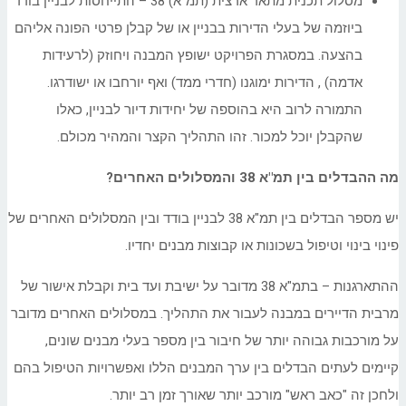
מסלול תכנית מתאר ארצית (תמ"א) 38 – התייחסות לבניין בודד
ביוזמה של בעלי הדירות בבניין או של קבלן פרטי הפונה אליהם
בהצעה. במסגרת הפרויקט ישופץ המבנה ויחוזק (לרעידות
אדמה) , הדירות ימוגנו (חדרי ממד) ואף יורחבו או ישודרגו.
התמורה לרוב היא בהוספה של יחידות דיור לבניין, כאלו
שהקבלן יוכל למכור. זהו התהליך הקצר והמהיר מכולם.
מה ההבדלים בין תמ"א 38 והמסלולים האחרים?
יש מספר הבדלים בין תמ"א 38 לבניין בודד ובין המסלולים האחרים של
פינוי בינוי וטיפול בשכונות או קבוצות מבנים יחדיו.
ההתארגנות – בתמ"א 38 מדובר על ישיבת ועד בית וקבלת אישור של
מרבית הדיירים במבנה לעבור את התהליך. במסלולים האחרים מדובר
על מורכבות גבוהה יותר של חיבור בין מספר בעלי מבנים שונים,
קיימים לעתים הבדלים בין ערך המבנים הללו ואפשרויות הטיפול בהם
ולחכן זה "כאב ראש" מורכב יותר שאורך זמן רב יותר.