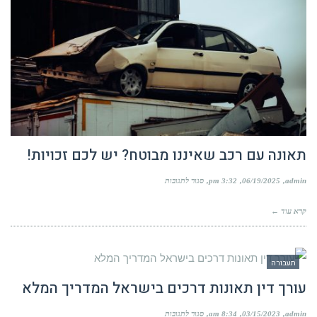
תאונה עם רכב שאיננו מבוטח? יש לכם זכויות!
על
admin
06/19/2025
3:32 pm
סגור לתגובות
תאונה
עם
קרא עוד ←
רכב
שאיננו
מבוטח?
יש
לכם
תעבורה
זכויות!
עורך דין תאונות דרכים בישראל המדריך המלא
על
admin
03/15/2023
8:34 am
סגור לתגובות